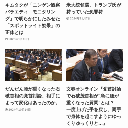
キムタクが「ニンゲン観察
米大統領選、トランプ氏が
バラエティ モニタリン
持っていた免罪符
グ」で明らかにしたみせた
2024年11月7日
「スポットライト効果」の
正体とは
2025年1月10日
だんだん腰が重くなった石
文春オンライン『党首討論
破首相の党首討論、相手に
で石破茂首相が“急に腰が
よって変化はあったのか。
重くなった質問”とは？
一度上げた手を戻し、両手
2024年10月14日
で身体を起こすようにゆっ
くりゆっくりと…』