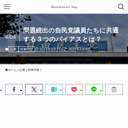
問題続出の自民党議員たちに共通
2024
4/04
する３つのバイアスとは？
2024年3月14日
2024年4月4日
記事
時事問題
ホーム
記事
時事問題