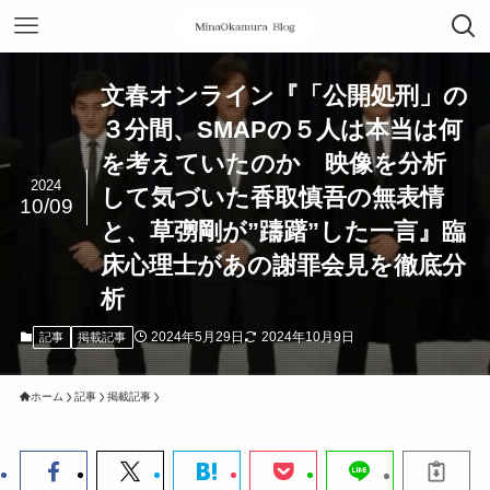
文春オンライン『「公開処刑」の
３分間、SMAPの５人は本当は何
を考えていたのか 映像を分析
2024
して気づいた香取慎吾の無表情
10/09
と、草彅剛が”躊躇”した一言』臨
床心理士があの謝罪会見を徹底分
析
2024年5月29日
2024年10月9日
記事
掲載記事
ホーム
記事
掲載記事