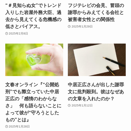
“＃見知らぬ女”でトレンド
フジテレビの会見、冒頭の
入りした岩屋外務大臣、過
謝罪からみえてくる会社と
去から見えてくる危機感の
被害者女性との関係性
低さとバイアス。
2025年1月29日
2025年2月8日
文春オンライン『“公開処
中居正広さんが出した謝罪
刑”でも際立っていた中居
文に批判殺到。彼はなぜあ
正広の「感情のわからな
の文章を入れたのか？
さ」 何も語らないことに
2025年1月12日
よって彼が“守ろうとした
もの”とは』
2025年1月28日