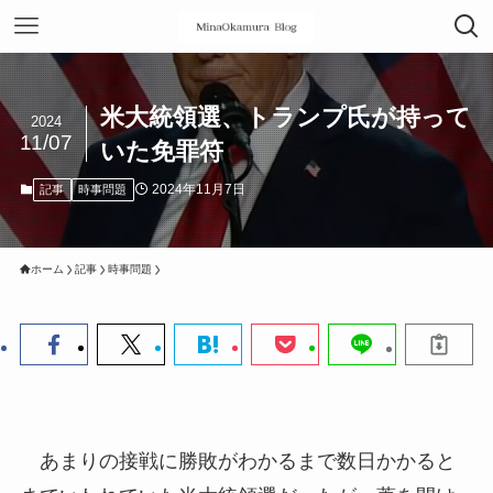
米大統領選、トランプ氏が持って
2024
11/07
いた免罪符
2024年11月7日
記事
時事問題
ホーム
記事
時事問題
あまりの接戦に勝敗がわかるまで数日かかると