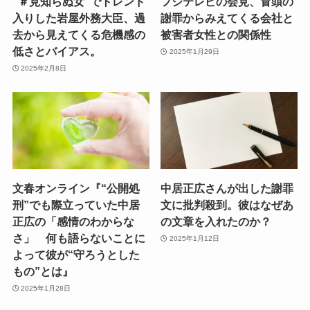
“＃見知らぬ女”でトレンド
フジテレビの会見、冒頭の
入りした岩屋外務大臣、過
謝罪からみえてくる会社と
去から見えてくる危機感の
被害者女性との関係性
低さとバイアス。
2025年1月29日
2025年2月8日
文春オンライン『“公開処
中居正広さんが出した謝罪
刑”でも際立っていた中居
文に批判殺到。彼はなぜあ
正広の「感情のわからな
の文章を入れたのか？
さ」 何も語らないことに
2025年1月12日
よって彼が“守ろうとした
もの”とは』
2025年1月28日